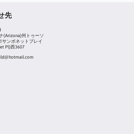
せ先
d
(Arizona)州トゥーソ
on)市サンボネットプレイ
et Pl)西3607
hild@hotmail.com