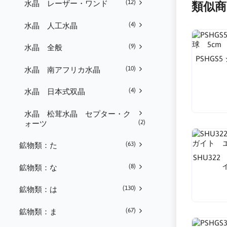
(12)
水晶 レーザー・ワンド
類似商
(4)
水晶 人工水晶
(9)
水晶 全般
PSHG
(10)
水晶 南アフリカ水晶
(4)
水晶 日本式双晶
水晶 松茸水晶 セプター・ク
(2)
ォーツ
(63)
鉱物類：た
SHU32
(8)
鉱物類：な
(130)
鉱物類：は
(67)
鉱物類：ま