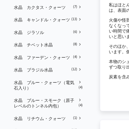
私はほと
(7)
水晶 カクタス・クォーツ
は、表面
(13)
水晶 キャンドル・クォーツ
火傷や怪
なくなっ
い時間で
(6)
水晶 ジラソル
いと思い
(8)
水晶 チベット水晶
そのほか
います。
(4)
水晶 ファーデン・クォーツ
本物のシュ
ずつ取り
(12)
水晶 ブラジル水晶
炭素を含
水晶 ブルー・クォーツ（電気
(4)
石入り）
水晶 ブルー・スモーク（原子
(4)
レベルのトンネル内包）
(1)
水晶 リチウム・クォーツ