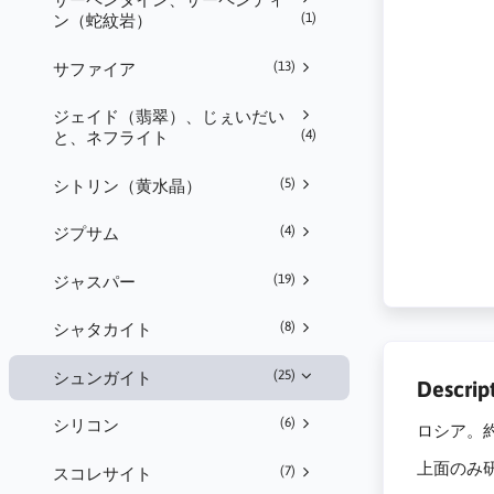
(1)
ン（蛇紋岩）
(13)
サファイア
ジェイド（翡翠）、じぇいだい
(4)
と、ネフライト
(5)
シトリン（黄水晶）
(4)
ジプサム
(19)
ジャスパー
(8)
シャタカイト
(25)
シュンガイト
Descrip
(6)
シリコン
ロシア。約1
上面のみ
(7)
スコレサイト