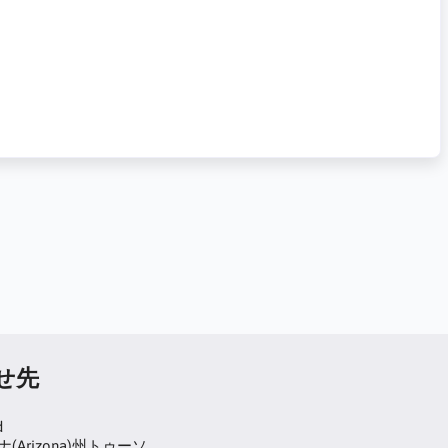
せ先
d
(Arizona)州トゥーソ