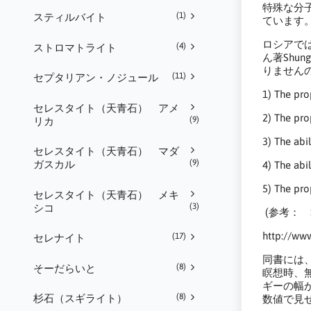
特殊な分
(1)
スティルバイト
ています
ロシアでは
(4)
ストロマトライト
ん著Shun
りません
(11)
セプタリアン・ノジュール
1) The pro
セレスタイト（天青石） アメ
2) The pro
(9)
リカ
3) The abil
セレスタイト（天青石） マダ
(9)
ガスカル
4) The abil
5) The pro
セレスタイト（天青石） メキ
(3)
シコ
(参考： Shung
http://w
(17)
セレナイト
同書には
(8)
そーだらいと
瞑想時、
ギーの幅
(8)
杉石（スギライト）
数値で見