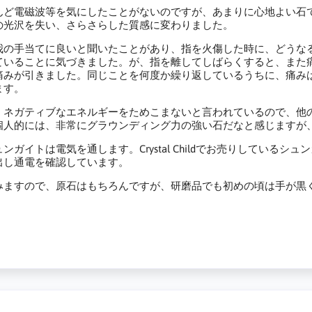
んど電磁波等を気にしたことがないのですが、あまりに心地よい石
の光沢を失い、さらさらした質感に変わりました。
我の手当てに良いと聞いたことがあり、指を火傷した時に、どうなる
ていることに気づきました。が、指を離してしばらくすると、また
痛みが引きました。同じことを何度か繰り返しているうちに、痛み
ます。
、ネガティブなエネルギーをためこまないと言われているので、他
個人的には、非常にグラウンディング力の強い石だなと感じますが
ンガイトは電気を通します。Crystal Childでお売りしてい
出し通電を確認しています。
みますので、原石はもちろんですが、研磨品でも初めの頃は手が黒